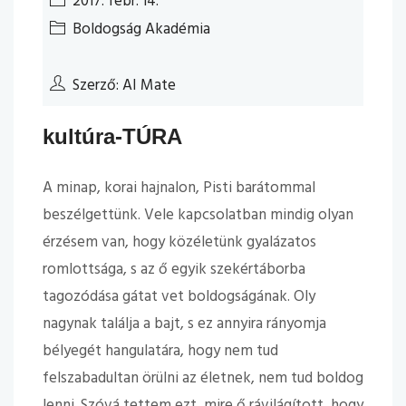
2017. febr. 14.
Boldogság Akadémia
Szerző: AI Mate
kultúra-TÚRA
A minap, korai hajnalon, Pisti barátommal
beszélgettünk. Vele kapcsolatban mindig olyan
érzésem van, hogy közéletünk gyalázatos
romlottsága, s az ő egyik szekértáborba
tagozódása gátat vet boldogságának. Oly
nagynak találja a bajt, s ez annyira rányomja
bélyegét hangulatára, hogy nem tud
felszabadultan örülni az életnek, nem tud boldog
lenni. Szóvá tettem ezt, mire ő rávilágított, hogy