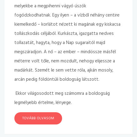
melyekbe a megpihenni vágyó úszók
fogódzkodhatnak. Egy ilyen – a vízből néhány centire
kiemelkedő – korlátot nézett ki magának egy kiskacsa
tollászkodás céljából. Kurkászta, igazgatta nedves
tollazatát, hagyta, hogy a Nap sugaraitól majd
megszáradjon. A nő – az ember – mindössze másfél
méterre volt tőle, nem mozdult, nehogy elijessze a
madárkát. Szemét le sem vette róla, ajkán mosoly,
arcán pedig földöntúli boldogság látszott.
Ekkor világosodott meg számomra a boldogság
legmélyebb értelme, lényege.
TOVÁBB OLVASOM