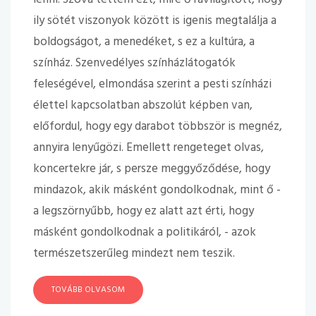
ily sötét viszonyok között is igenis megtalálja a
boldogságot, a menedéket, s ez a kultúra, a
színház. Szenvedélyes színházlátogatók
feleségével, elmondása szerint a pesti színházi
élettel kapcsolatban abszolút képben van,
előfordul, hogy egy darabot többször is megnéz,
annyira lenyűgözi. Emellett rengeteget olvas,
koncertekre jár, s persze meggyőződése, hogy
mindazok, akik másként gondolkodnak, mint ő -
a legszörnyűbb, hogy ez alatt azt érti, hogy
másként gondolkodnak a politikáról, - azok
természetszerűleg mindezt nem teszik.
TOVÁBB OLVASOM