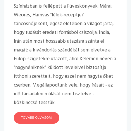
Színházban is fellépett a Füveskönyvek: Márai,
Weöres, Hamvas "lélek-receptjei"
táncosnőjeként, egész életében a világot járta,
hogy tudását eredeti forrásból csiszolja. India,
Irán után most hosszabb utazásra szánta el
magát: a kivándorlás szándékát sem elvetve a
Fülöp-szigetekre utazott, ahol Kelemen néven a
"nagynéniknek" küldött leveleivel biztosítja
itthoni szeretteit, hogy ezzel nem hagyta őket
cserben. Megállapodtunk vele, hogy írásait - az
idő társadalmi múlását nem tisztelve -
közkinccsé tesszük.
TOVÁBB OLVASOM