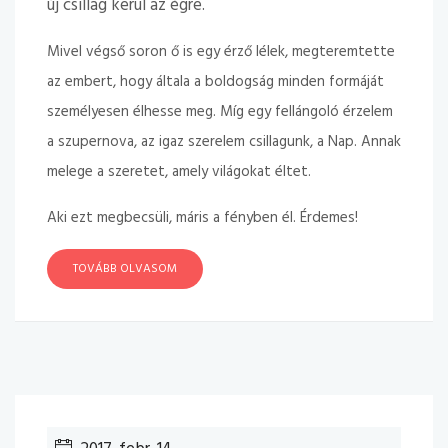
új csillag kerül az égre.
Mivel végső soron ő is egy érző lélek, megteremtette
az embert, hogy általa a boldogság minden formáját
személyesen élhesse meg. Míg egy fellángoló érzelem
a szupernova, az igaz szerelem csillagunk, a Nap. Annak
melege a szeretet, amely világokat éltet.
Aki ezt megbecsüli, máris a fényben él. Érdemes!
TOVÁBB OLVASOM